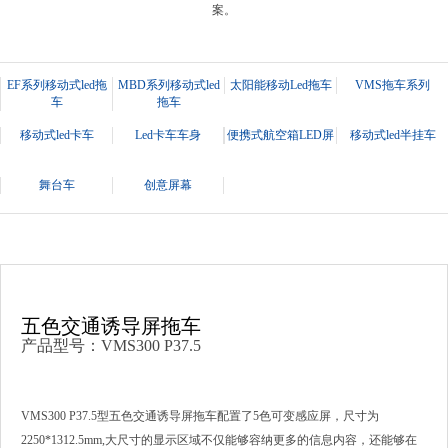
案。
EF系列移动式led拖
MBD系列移动式led
太阳能移动Led拖车
VMS拖车系列
车
拖车
移动式led卡车
Led卡车车身
便携式航空箱LED屏
移动式led半挂车
舞台车
创意屏幕
五色交通诱导屏拖车
产品型号：VMS300 P37.5
VMS300 P37.5
型五色交通诱导屏
拖车
配置了
5
色可变感应屏
，尺寸为
2250*1312.5mm,
大尺寸的显示区域不仅能够容纳更多的信息内容，还能够在