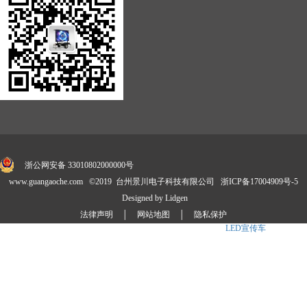
浙公网安备 33010802000000号
www.guangaoche.com ©2019 台州景川电子科技有限公司
浙ICP备17004909号-5
Designed by Lidgen
法律声明
│
网站地图
│
隐私保护
景川公司自主研发并享有国家技术专利30余项,是
LED广告车
、
LED宣传车
、消防宣传
车标准制定商.产品涉及卡车、展示车、
舞台车
、大篷车、定制化等4大系列20多款车型,公司拥有成熟的外贸销售团队和专业
的售后技术服务团队,已成为国内LED媒体车品牌之一.