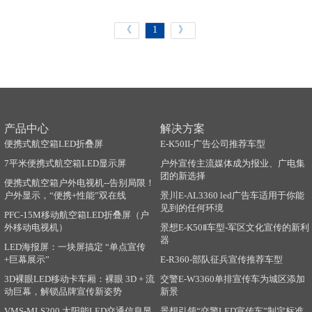
《
1
》
产品中心
解决方案
便携式航空箱LED折叠屏
E-K50II-广告公司推荐车型
7平米便携式航空箱LED显示屏
户外宣传主流媒体成为报业、广电集
团的新选择
便携式航空箱户外电视机--告别局限！
户外显示，“便携+性能”双在线
景川E-AL3360 led广告车适用于你能
见到的任何环境
PFC-15M移动航空箱LED折叠屏（户
外移动电视机）
景想E-K50Ⅱ车型-军区文化宣传的新利
器
LED海报屏：一块屏搞定 “单点宣传
+巨幕展示”
E-R360-部队征兵宣传推荐车型
3D裸眼LED移动卡车厢：裸眼 3D + 流
交警E-W3360单排宣传车为城区添加
动巨幕，解锁品牌宣传新姿势
新景
VMS-MLS200 太阳能LED交通信息显
景想引领“交警LED宣传车”制定标准