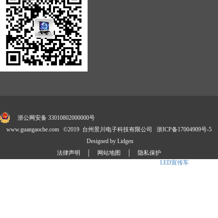
浙公网安备 33010802000000号
www.guangaoche.com ©2019 台州景川电子科技有限公司
浙ICP备17004909号-5
Designed by Lidgen
法律声明
│
网站地图
│
隐私保护
景川公司自主研发并享有国家技术专利30余项,是
LED广告车
、
LED宣传车
、消防宣传
车标准制定商.产品涉及卡车、展示车、
舞台车
、大篷车、定制化等4大系列20多款车型,公司拥有成熟的外贸销售团队和专业
的售后技术服务团队,已成为国内LED媒体车品牌之一.