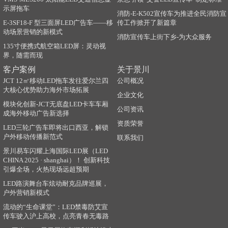
示屏拖车
消防-E-K502宣传车为推进全民消防宣
E-3SF18-F 型三面屏LED广告车——移
传工作掀开了新篇章
动场景营销的新模式
消防宣传车上街下乡-为大众服务
135寸便携式航空箱LED屏：灵动视
界，随需而现
客户案例
关于景川
JCT 12㎡移动LED拖车发往爱尔兰四
公司概况
大核心优势助力海外市场拓展
企业文化
模块化创新-JCT无底盘LED卡车车厢
公司资讯
成海外移动广告新选择
资质荣誉
LED三轮广告车即将出口西亚，解锁
户外移动传播新范式
联系我们
景川易车闪耀上海国际LED展（LED
CHINA 2025 · shanghai）！ 创新科技
引爆全场，火热现场远超预期
LED路演舞台车炫动耐克品牌巡展，
户外营销新模式
流动的“生命课堂”：LED禁毒防艾宣
传车驶入沪上高校，点亮青春无毒路