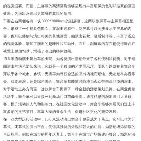
的视觉盛宴。而且，主屏幕的高清画质能够呈现出丰富细腻的色彩和逼真的画面
效果，为演出营造出更加身临其境的氛围。
车厢左右两侧各有一块 3000*2000mm 的副屏幕，这两块副屏幕与主屏幕相互配
合，形成了一个视觉包围圈。在演出过程中，副屏幕可以同步显示主屏幕的内
容，也可以播放与演出相关的其他画面，如演出花絮、幕后制作等，丰富了观众
的视觉体验，增加了演出的趣味性和互动性。而且，副屏幕的存在也使得舞台在
视觉上更加饱满，增强了演出的整体效果。
15.8 米流动演出舞台车的出现，为各类演出活动带来了各种便利和优势。对于巡
回演出的演艺团队来说，它就是一个移动的艺术展示厅。团队可以驾驶着舞台车
穿梭于各个城市、乡镇，无需再为寻找合适的演出场地而烦恼。无论是举办音乐
会、戏剧表演，还是综艺晚会，舞台车都能随时随地为观众带来高品质的演出。
对于活动主办方而言，这款舞台车提供了一种全新的活动策划思路。在商业促销
活动中，舞台车可以直接开到商场门口或商业街，通过精彩的演出吸引大量顾
客，提升活动的人气和影响力。在社区文化活动中，舞台车能够为居民们送上丰
富多彩的文艺节目，丰富大家的业余生活，促进社区文化的繁荣发展。
在一些大型庆典活动中，15.8 米流动演出舞台车更是成为了焦点。它可以作为开
幕式、闭幕式的演出平台，凭借其独特的外观和强大的功能，为活动增添浓厚的
喜庆氛围。例如在城市的周年庆典上，舞台车在城市广场搭建起舞台，精彩的演