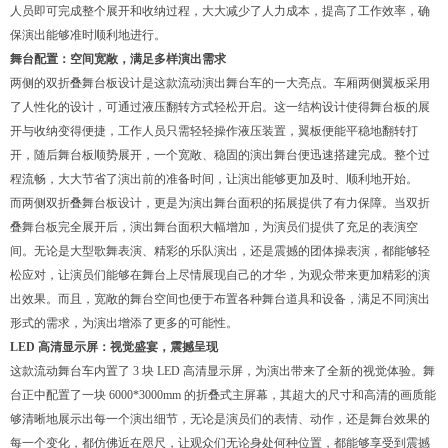
人员即可完成整个展开和收纳过程，大大减少了人力成本，提高了工作效率，确
保演出能够准时顺利地进行。
舞台配置：空间宽敞，满足多样演出需求
两侧的双折叠舞台板设计是这款流动演出舞台车的一大亮点。车厢两侧翼板采用
了人性化的设计，可通过液压翻转方式轻松开启。这一结构设计使得舞台板的展
开与收纳变得便捷，工作人员只需轻轻操作液压装置，翼板便能平稳地翻转打
开，随后舞台板顺势展开，一个宽敞、稳固的演出舞台便迅速搭建完成。整个过
程流畅，大大节省了演出前的准备时间，让演出能够更加及时、顺利地开始。
而两侧双折叠舞台板设计，更是为演出舞台面积的拓展提供了有力保障。当双折
叠舞台板完全展开后，演出舞台面积大幅增加，为演员们提供了充足的表演空
间。无论是大型歌舞表演、精彩的乐队演出，还是震撼的团体操表演，都能够轻
松应对，让演员们能够在舞台上尽情展现自己的才华，为观众带来更加精彩的演
出效果。而且，宽敞的舞台空间也便于布置各种舞台道具和设备，满足不同演出
形式的需求，为演出增添了更多的可能性。
LED 高清显示屏：视觉盛宴，震撼呈现
这款流动舞台车内置了 3 块 LED 高清显示屏，为演出带来了全新的视觉体验。舞
台正中配置了一块 6000*3000mm 的折叠式主屏幕，其超大的尺寸和高清的画质能
够清晰地展示出每一个演出细节，无论是演员们的表情、动作，还是舞台效果的
每一个变化，都仿佛近在咫尺，让观众们无论身处何种位置，都能够享受到震撼