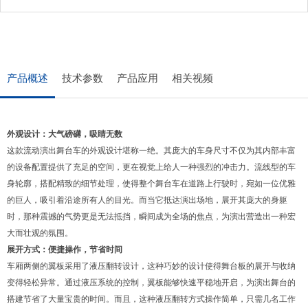
产品概述
技术参数
产品应用
相关视频
外观设计：大气磅礴，吸睛无数
这款流动演出舞台车的外观设计堪称一绝。其庞大的车身尺寸不仅为其内部丰富
的设备配置提供了充足的空间，更在视觉上给人一种强烈的冲击力。流线型的车
身轮廓，搭配精致的细节处理，使得整个舞台车在道路上行驶时，宛如一位优雅
的巨人，吸引着沿途所有人的目光。而当它抵达演出场地，展开其庞大的身躯
时，那种震撼的气势更是无法抵挡，瞬间成为全场的焦点，为演出营造出一种宏
大而壮观的氛围。
展开方式：便捷操作，节省时间
车厢两侧的翼板采用了液压翻转设计，这种巧妙的设计使得舞台板的展开与收纳
变得轻松异常。通过液压系统的控制，翼板能够快速平稳地开启，为演出舞台的
搭建节省了大量宝贵的时间。而且，这种液压翻转方式操作简单，只需几名工作