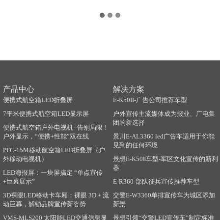
产品中心
解决方案
便携式航空箱LED折叠屏
E-K50II-广告公司推荐车型
7平米便携式航空箱LED显示屏
户外宣传主流媒体成为报业、广电集
团的新选择
便携式航空箱户外电视机--告别局限！
户外显示，“便携+性能”双在线
景川E-AL3360 led广告车适用于你能
见到的任何环境
PFC-15M移动航空箱LED折叠屏（户
外移动电视机）
景想E-K50Ⅱ车型-军区文化宣传的新利
器
LED海报屏：一块屏搞定 “单点宣传
+巨幕展示”
E-R360-部队征兵宣传推荐车型
3D裸眼LED移动卡车厢：裸眼 3D + 流
交警E-W3360单排宣传车为城区添加
动巨幕，解锁品牌宣传新姿势
新景
VMS-MLS200 太阳能LED交通信息显
景想引领“交警LED宣传车”制定标准