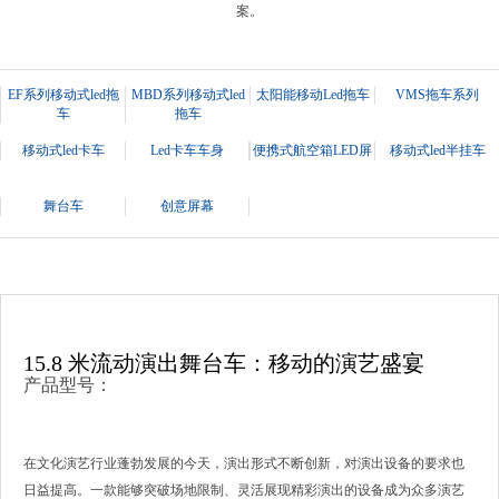
案。
EF系列移动式led拖
MBD系列移动式led
太阳能移动Led拖车
VMS拖车系列
车
拖车
移动式led卡车
Led卡车车身
便携式航空箱LED屏
移动式led半挂车
舞台车
创意屏幕
15.8 米流动演出舞台车：移动的演艺盛宴
产品型号：
在文化演艺行业蓬勃发展的今天，演出形式不断创新，对演出设备的要求也
日益提高。一款能够突破场地限制、灵活展现精彩演出的设备成为众多演艺