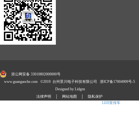
浙公网安备 33010802000000号
www.guangaoche.com ©2019 台州景川电子科技有限公司
浙ICP备17004909号-5
Designed by Lidgen
法律声明
│
网站地图
│
隐私保护
景川公司自主研发并享有国家技术专利30余项,是
LED广告车
、
LED宣传车
、消防宣传
车标准制定商.产品涉及卡车、展示车、
舞台车
、大篷车、定制化等4大系列20多款车型,公司拥有成熟的外贸销售团队和专业
的售后技术服务团队,已成为国内LED媒体车品牌之一.