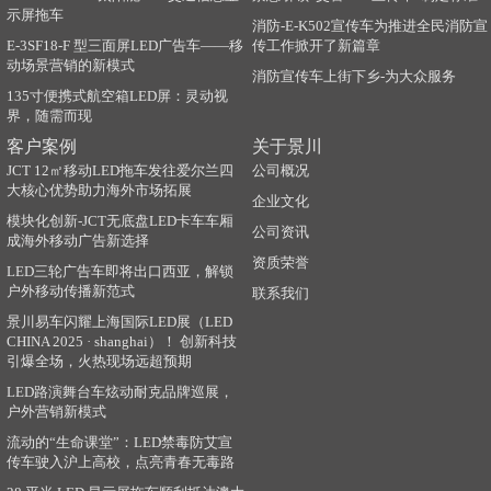
示屏拖车
消防-E-K502宣传车为推进全民消防宣
E-3SF18-F 型三面屏LED广告车——移
传工作掀开了新篇章
动场景营销的新模式
消防宣传车上街下乡-为大众服务
135寸便携式航空箱LED屏：灵动视
界，随需而现
客户案例
关于景川
JCT 12㎡移动LED拖车发往爱尔兰四
公司概况
大核心优势助力海外市场拓展
企业文化
模块化创新-JCT无底盘LED卡车车厢
公司资讯
成海外移动广告新选择
资质荣誉
LED三轮广告车即将出口西亚，解锁
户外移动传播新范式
联系我们
景川易车闪耀上海国际LED展（LED
CHINA 2025 · shanghai）！ 创新科技
引爆全场，火热现场远超预期
LED路演舞台车炫动耐克品牌巡展，
户外营销新模式
流动的“生命课堂”：LED禁毒防艾宣
传车驶入沪上高校，点亮青春无毒路